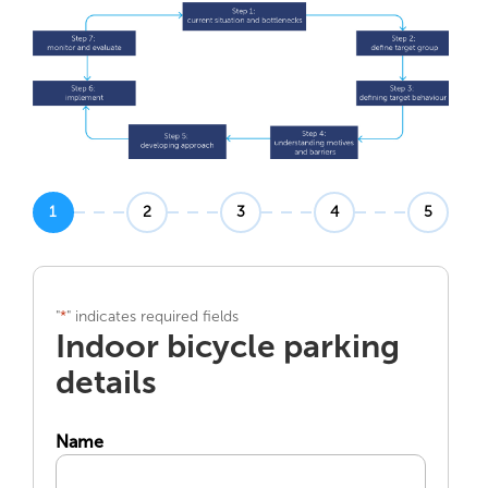
1
2
3
4
5
"
" indicates required fields
*
Indoor bicycle parking
details
Name