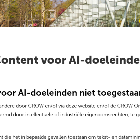
ontent voor AI-doeleind
voor AI-doeleinden niet toegestaa
andere door CROW en/of via deze website en/of de CROW Onl
hermd door intellectuele of industriële eigendomsrechten, te g
t die het in bepaalde gevallen toestaan om tekst- en dataminin